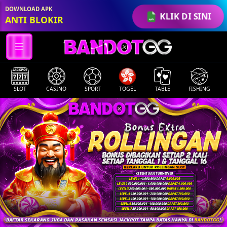
DOWNLOAD APK
KLIK DI SINI
ANTI BLOKIR
CASINO
SPORT
TOGEL
TABLE
FISHING
COCK F.