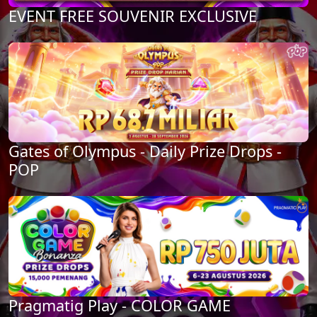
EVENT FREE SOUVENIR EXCLUSIVE
Gates of Olympus - Daily Prize Drops -
POP
Pragmatig Play - COLOR GAME