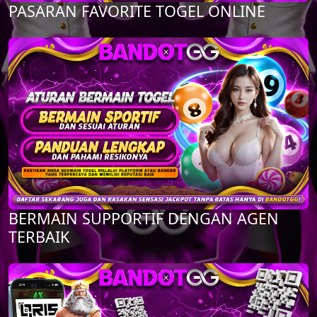
PASARAN FAVORITE TOGEL ONLINE
BERMAIN SUPPORTIF DENGAN AGEN
TERBAIK