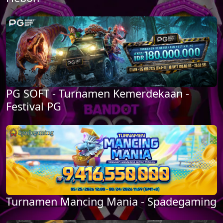
PG SOFT - Turnamen Kemerdekaan -
Festival PG
Turnamen Mancing Mania - Spadegaming